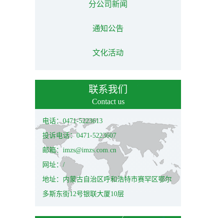
分公司新闻
通知公告
文化活动
联系我们
Contact us
电话：0471-5223613
投诉电话：0471-5223607
邮箱：imzs@imzs.com.cn
网址：/
地址：内蒙古自治区呼和浩特市赛罕区鄂尔
多斯东街12号银联大厦10层