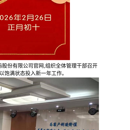
）数码股份有限公司官网,组织全体管理干部召开
，以饱满状态投入新一年工作。