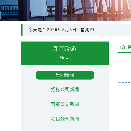
今天是：2026年8月6日 星期四
新闻动态
News
集团新闻
招标公司新闻
节能公司新闻
项目公司新闻