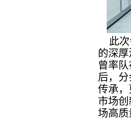
此次
的深厚
曾率队
后，分
传承，
市场创
场高质