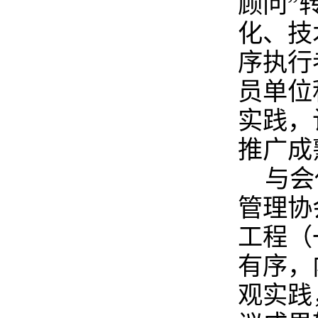
顾问”
化、技
序执行
员单位
实践，
推广成
与会
管理协
工程（
有序，
观实践