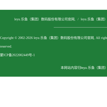
leyu.乐鱼（集团）数码股份有限公司官网,
/
leyu.乐鱼（集
Copyright © 2002-2026 leyu.乐鱼（集团）数码股份有限公司官网, All right
reserved.
蒙ICP备2022002449号-1
本网站内容归leyu.乐鱼（