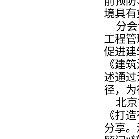
前预防
境具有
分会
工程管
促进建
《建筑
述通过
径，为
北京
《打造
分享。