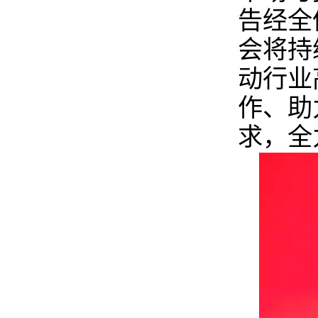
告经全
会将持
动行业
作、助
求，全