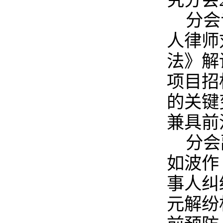
究分会
分会
人律师
法》解
项目招
的关键
兼具前
分会
如波作
事人纠
元解纷