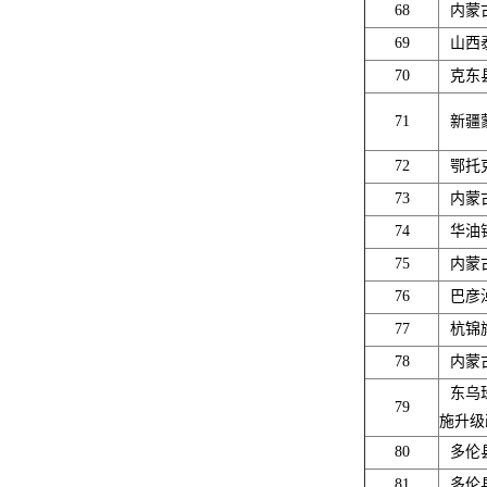
68
内蒙
69
山西
70
克东
71
新疆
72
鄂托
73
内蒙
74
华油
75
内蒙
76
巴彦
77
杭锦
78
内蒙
东乌
79
施升级
80
多伦
81
多伦