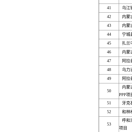
41
乌江
42
内蒙
43
内蒙
44
宁城
45
扎兰
46
内蒙
47
阿拉
48
乌力
49
阿拉
内蒙
50
PPP项
51
牙克
52
和林
呼和
53
项目