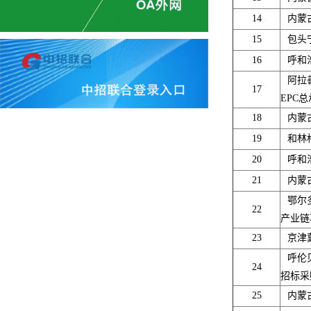
14
内蒙
15
包头
16
呼和
阿拉
17
EPC
18
内蒙
19
和林
20
呼和
21
内蒙
鄂尔
22
产业链
23
京津
呼伦
24
招标采
25
内蒙