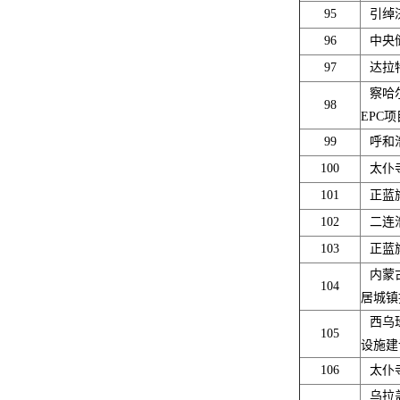
95
引绰
96
中央
97
达拉
察哈
98
EPC项
99
呼和
100
太仆
101
正蓝
102
二连
103
正蓝
内蒙
104
居城镇
西乌
105
设施建
106
太仆
乌拉