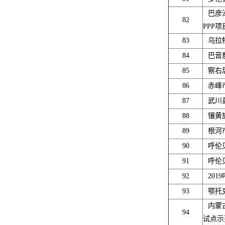
巴彦
82
PPP项
83
乌拉
84
巴音
85
察右
86
赤峰
87
武川
88
镶黄
89
根河
90
呼伦
91
呼伦
92
20
93
鄂托
内蒙
94
试点示