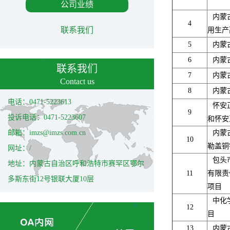
公司业绩
内蒙
4
联系我们
用生产
5
内蒙
6
内蒙
联系我们
7
内蒙
Contact us
8
内蒙
电话：0471-5223613
怀安
9
投诉电话：0471-5223607
和怀安
邮箱：imzs@imzs.com.cn
内蒙
10
勒盖铜
网址：/
包头
地址：内蒙古自治区呼和浩特市赛罕区鄂尔
11
有限责
多斯东街12号银联大厦10层
项目
中化
12
目
13
内蒙