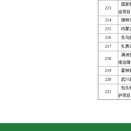
国家
213
设项目
214
锡林
215
内蒙
216
东乌
217
扎赉
满洲
218
境治理
219
霍林
220
武川
包头
221
护项目