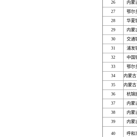
26
内蒙
27
鄂尔
28
华夏
29
内蒙
30
交通
31
浦发
32
中国
33
鄂尔
34
内蒙古
35
内蒙古
36
杭锦
37
内蒙
38
内蒙
39
内蒙
40
呼和