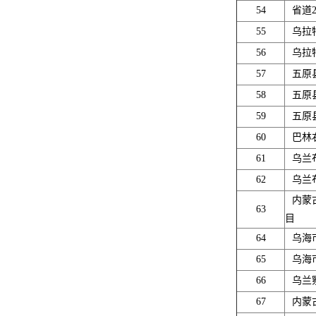
54
省道
55
乌拉
56
乌拉
57
五原
58
五原
59
五原
60
巴林
61
乌兰
62
乌兰
内蒙
63
目
64
乌海
65
乌海
66
乌兰
67
内蒙