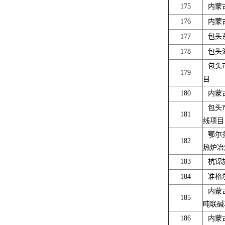
175
内蒙
176
内蒙
177
包头
178
包头
包头
179
目
180
内蒙
包头
181
线项
鄂尔
182
热炉冶
183
杭锦
184
准格
内蒙
185
吨联碱
186
内蒙