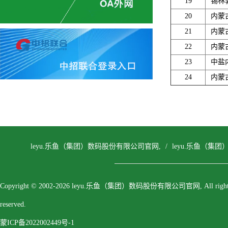
19
锡林
20
内蒙
21
内蒙
22
内蒙
23
中盐
24
内蒙
leyu.乐鱼（集团）数码股份有限公司官网,
/
leyu.乐鱼（集
Copyright © 2002-2026 leyu.乐鱼（集团）数码股份有限公司官网, All right
reserved.
蒙ICP备2022002449号-1