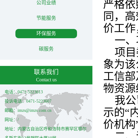
严格依
公司业绩
同，高
节能服务
价工作
环保服务
一、
碳服务
项目
象为该
联系我们
工信部
Contact us
物资源
电话：0471-5223613
我公
投诉电话：0471-5223607
示的“
邮箱：imzs@imzs.com.cn
网址：/
价机构
地址：内蒙古自治区呼和浩特市赛罕区鄂尔
二、