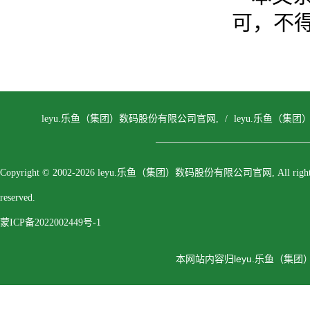
可，不
leyu.乐鱼（集团）数码股份有限公司官网,
/
leyu.乐鱼（集
Copyright © 2002-2026 leyu.乐鱼（集团）数码股份有限公司官网, All right
reserved.
蒙ICP备2022002449号-1
本网站内容归leyu.乐鱼（