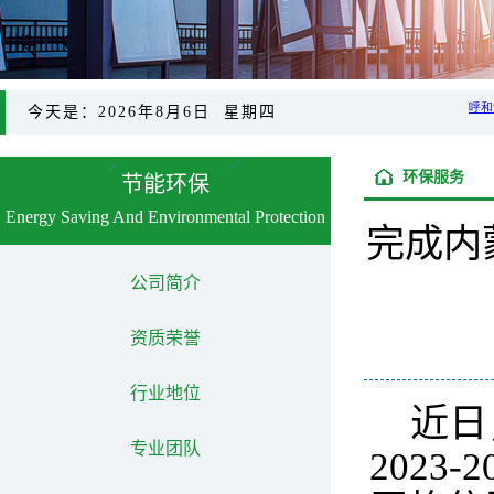
今天是：2026年8月6日 星期四
环保服务
节能环保
Energy Saving And Environmental Protection
完成内
公司简介
资质荣誉
行业地位
近日
专业团队
202