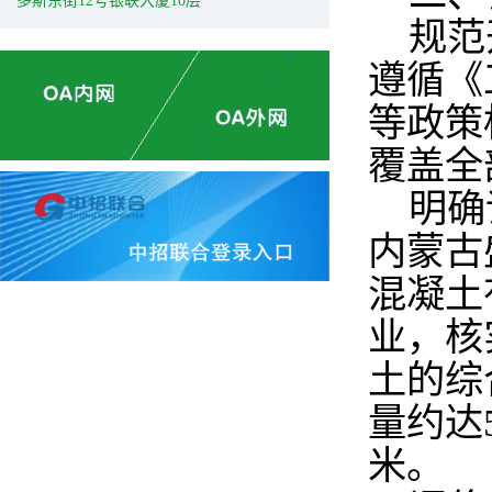
多斯东街12号银联大厦10层
规范
遵循《
等政策
覆盖全
明确
内蒙古
混凝土
业，核
土的综
量约达
米。