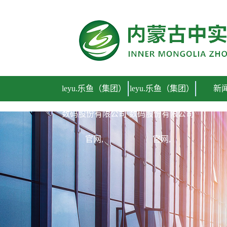
leyu.乐鱼（集团）
leyu.乐鱼（集团）
新
数码股份有限公司
数码股份有限公司
官网,
官网,