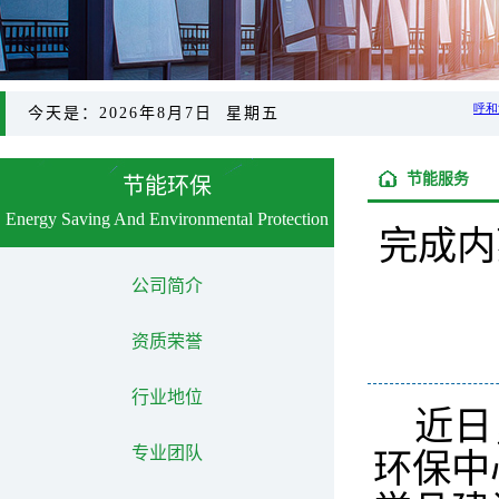
今天是：2026年8月7日 星期五
节能服务
节能环保
Energy Saving And Environmental Protection
完成内
公司简介
资质荣誉
行业地位
近日
专业团队
环保中