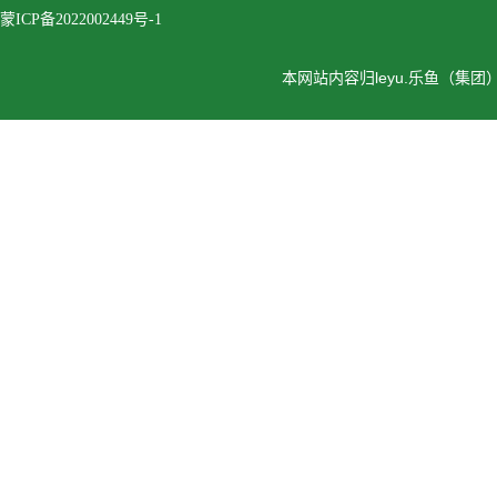
蒙ICP备2022002449号-1
本网站内容归leyu.乐鱼（