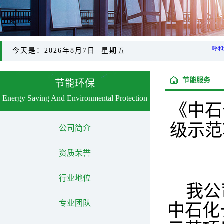
今天是：2026年8月7日 星期五
节能服务
节能环保
Energy Saving And Environmental Protection
《中石
级示范
公司简介
资质荣誉
行业地位
我公
专业团队
中石化