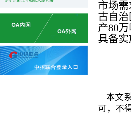
多斯东街12号银联大厦10层
市场需
古自治
产80
具备实
本文
可，不