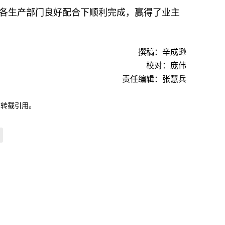
各生产部门良好配合下顺利完成，赢得了业主
撰稿：辛成逊
校对：庞伟
责任编辑：张慧兵
自转载引用。