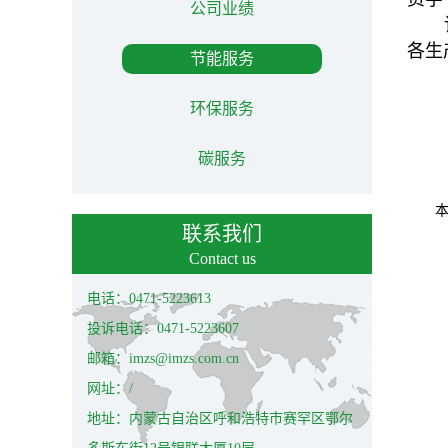
公司业绩
各生
节能服务
环保服务
碳服务
联系我们
Contact us
电话：0471-5223613
投诉电话：0471-5223607
邮箱：imzs@imzs.com.cn
网址：/
地址：内蒙古自治区呼和浩特市赛罕区鄂尔