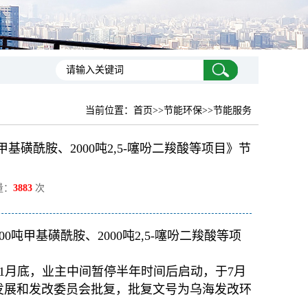
当前位置：
首页
>>节能环保>>节能服务
基磺酰胺、2000吨2,5-噻吩二羧酸等项目》节
量：
3883
次
0吨甲基磺酰胺、2000吨2,5-噻吩二羧酸等项
5年1月底，业主中间暂停半年时间后启动，于7月
发展和发改委员会批复，批复文号为乌海发改环