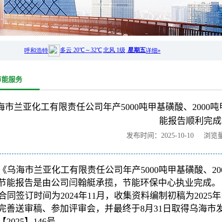
节能服务
海市兰亚化工有限责任公司年产5000吨甲基磺酸、2000吨甲
能报告顺利完成
发布时间：2025-10-10 浏览
《乌海市兰亚化工有限责任公司年产5000吨甲基磺酸、200
节能报告是由公司闫翰艇承揽，节能环保中心执业完成。
合同签订时间为2024年11月，收集资料编制初稿为202
完善送审稿、参加评审会，并最终于8月31日取得乌海市
2025】146号。