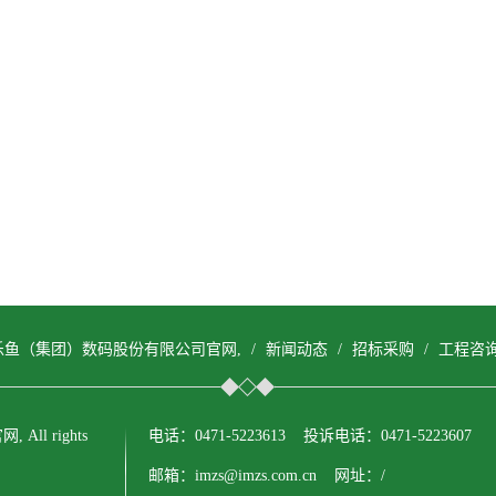
u.乐鱼（集团）数码股份有限公司官网,
/
新闻动态
/
招标采购
/
工程咨
All rights
电话：0471-5223613 投诉电话：0471-5223607
邮箱：imzs@imzs.com.cn 网址：/