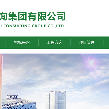
招标采购
工程咨询
项目管理