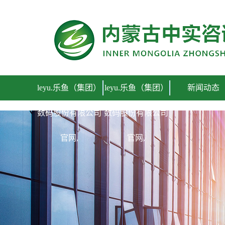
leyu.乐鱼（集团）
leyu.乐鱼（集团）
新闻动态
数码股份有限公司
数码股份有限公司
官网,
官网,