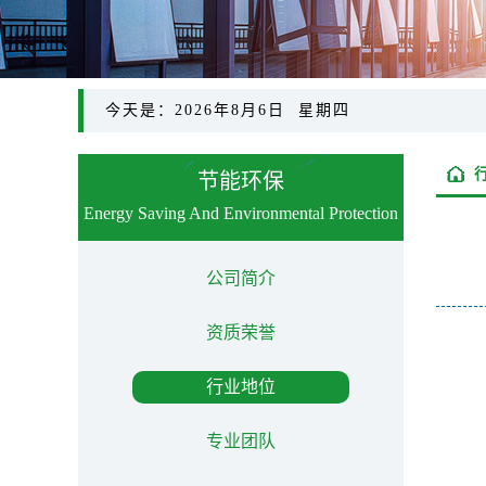
今天是：2026年8月6日 星期四
节能环保
Energy Saving And Environmental Protection
公司简介
资质荣誉
行业地位
专业团队