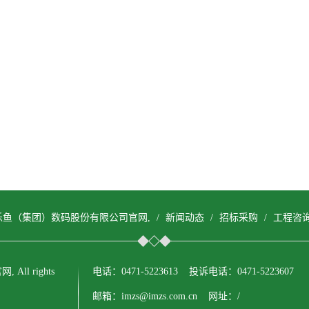
u.乐鱼（集团）数码股份有限公司官网,
/
新闻动态
/
招标采购
/
工程咨
All rights
电话：0471-5223613 投诉电话：0471-5223607
邮箱：imzs@imzs.com.cn 网址：/