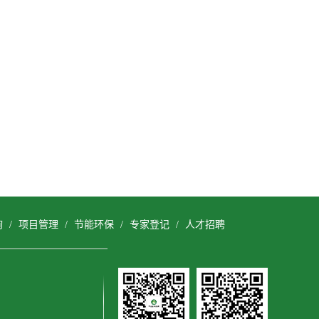
询
/
项目管理
/
节能环保
/
专家登记
/
人才招聘