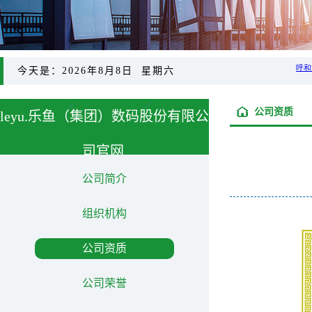
今天是：2026年8月8日 星期六
公司资质
leyu.乐鱼（集团）数码股份有限公
司官网,
About us
公司简介
组织机构
公司资质
公司荣誉