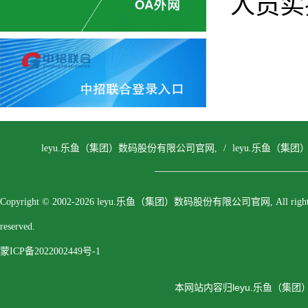
人员实
leyu.乐鱼（集团）数码股份有限公司官网,
/
leyu.乐鱼（集
Copyright © 2002-2026 leyu.乐鱼（集团）数码股份有限公司官网, All right
reserved.
蒙ICP备2022002449号-1
本网站内容归leyu.乐鱼（