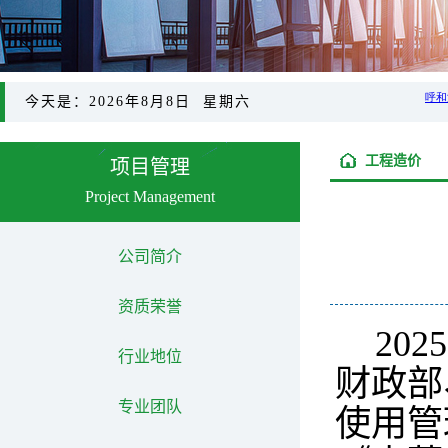
今天是：2026年8月8日 星期六
工程造价
项目管理
Project Management
公司简介
资质荣誉
2025
行业地位
财政部
专业团队
使用管