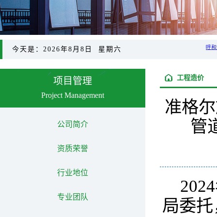
今天是：2026年8月8日 星期六
工程造价
项目管理
Project Management
准格尔
管
公司简介
资质荣誉
行业地位
20
专业团队
局委托