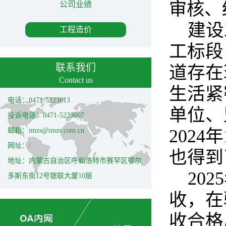
审核、
公司业绩
建设
工程造价
工标段
联系我们
道存在
Contact us
生活紧
电话：0471-5223613
单位、
投诉电话：0471-5223607
2024
年
邮箱：imzs@imzs.com.cn
网址：/
也得到
地址：内蒙古自治区呼和浩特市赛罕区鄂尔
2025
多斯东街12号银联大厦10层
收，在
收合格