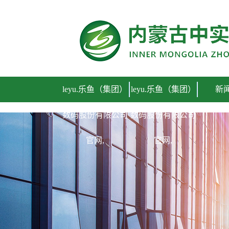
leyu.乐鱼（集团）
leyu.乐鱼（集团）
新
数码股份有限公司
数码股份有限公司
官网,
官网,