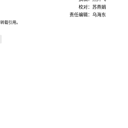
校对：苏燕娟
责任编辑：乌海东
自转载引用。