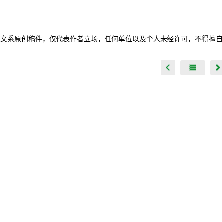
本文系原创稿件，仅代表作者立场，任何单位以及个人未经许可，不得擅