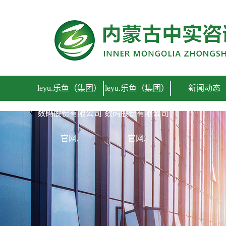
leyu.乐鱼（集团）
leyu.乐鱼（集团）
新闻动态
数码股份有限公司
数码股份有限公司
官网,
官网,