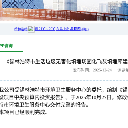
PP咨询
《锡林浩特市生活垃圾无害化填埋场固化飞灰填埋库建
发布时间：2025-12-24 浏览
我公司受锡林浩特市环境卫生服务中心的委托，编制《锡
设项目中央预算内投资报告》。于2025年10月27日，
特市环境卫生服务中心交付完整的报告。
本项目已经顺利完成。