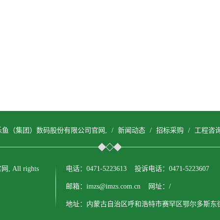
u.乐鱼（集团）数码股份有限公司官网,
/
新闻动态
/
招标采购
/
工程咨
All rights
电话：0471-5223613 投诉电话：0471-5223607
邮箱：imzs@imzs.com.cn 网址：/
地址：内蒙古自治区呼和浩特市赛罕区鄂尔多斯东街