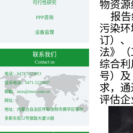
物资源
可行性研究
报告
PPP咨询
污染环
设备监理
订）、
法》（
联系我们
综合利
Contact us
号）及《
电话：0471-5223613
投诉电话：0471-5223607
求，通
邮箱：imzs@imzs.com.cn
评估企
网址：/
地址：内蒙古自治区呼和浩特市赛罕区鄂尔
多斯东街12号银联大厦10层