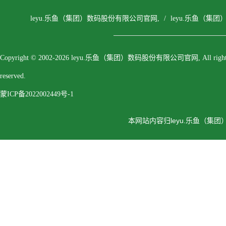
leyu.乐鱼（集团）数码股份有限公司官网,
/
leyu.乐鱼（集
Copyright © 2002-2026 leyu.乐鱼（集团）数码股份有限公司官网, All right
reserved.
蒙ICP备2022002449号-1
本网站内容归leyu.乐鱼（