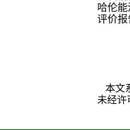
哈伦能
评价报
本文
未经许