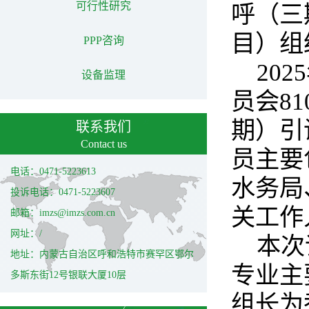
可行性研究
呼（三
目）组
PPP咨询
20
设备监理
员
会81
期）引
联系我们
Contact us
员主要
电话：0471-5223613
水务局
投诉电话：0471-5223607
关工作
邮箱：imzs@imzs.com.cn
网址：/
本次
地址：内蒙古自治区呼和浩特市赛罕区鄂尔
专业主
多斯东街12号银联大厦10层
组长为