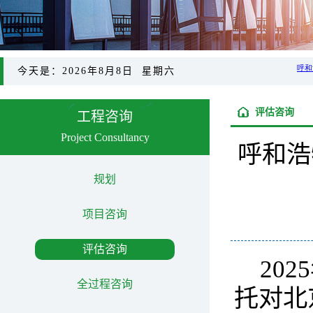
今天是：2026年8月8日 星期六
评估咨询
工程咨询
Project Consultancy
呼和浩
规划
项目咨询
评估咨询
20
全过程咨询
托对北