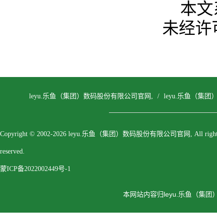
本文
未经许
leyu.乐鱼（集团）数码股份有限公司官网,
/
leyu.乐鱼（集
Copyright © 2002-2026 leyu.乐鱼（集团）数码股份有限公司官网, All right
reserved.
蒙ICP备2022002449号-1
本网站内容归leyu.乐鱼（