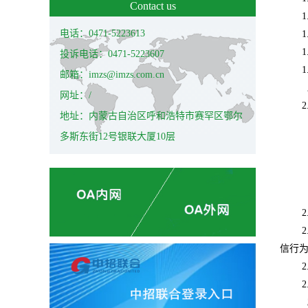
Contact us
1
电话：0471-5223613
1
1
投诉电话：0471-5223607
1
邮箱：imzs@imzs.com.cn
网址：/
2
地址：内蒙古自治区呼和浩特市赛罕区鄂尔
多斯东街12号银联大厦10层
2
2
信行
2
2