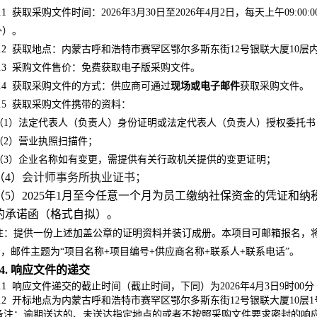
.1
获取采购文件时间：2026年3月30日至2026年4月2日，每天上午09:00:00至1
外）。
.2
获取地点：
内蒙古呼和浩特市赛罕区鄂尔多斯东街12号银联大厦10层
.3
采购文件售价：免费获取电子版采购文件
。
.4
获取采购文件的方式：供应商可通过
现场或电子邮件
获取采购文件。
.5
获取采购文件
携带的资料
：
（1）
法定代表人
（负责人）
身份证明或
法定代表人
（负责人）
授权委托书
（2）营业执照扫描件；
（3）企业名称如有变更，需提供有关行政机关提供的变更证明；
（4）
会计师事务所执业证书；
（5）2025年1月至今任意一个月为员工缴纳社保资金的凭证和
的承诺函（格式自拟）。
注：提供一份上述加盖公章的证明资料并装订成册
。本项目可邮箱报名，将以上
，邮件主题为“项目名称+项目编号+供应商名称+联系人+联系电话”。
4. 响应文件的递交
.1
响应文件递交的截止时间（截止时间，下同）为2026年4月3日9时00分
.2
开标地点为内蒙古呼和浩特市赛罕区鄂尔多斯东街12号银联大厦10层
备注：逾期送达的、未送达指定地点的或者不按照采购文件要求密封的响