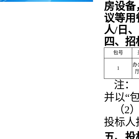
房设备
议等用
人/日
四、招
包号
办
1
注：
并以“
（2
投标人
五、投