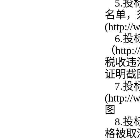
5.
投
名单，
(http:
6.
投
（http
税收违
证明截
7.
投
(http
图
8.
投
格被取