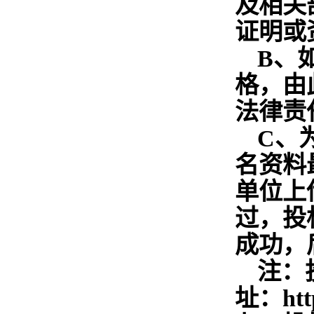
及相关
证明或
B
、
格，由
法律责
C
、
名资料
单位上
过，投
成功，
注：
址：htt