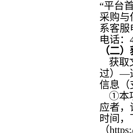
“平台
采购与
系客服电话
电话：40
（二）
获取
过）—
信息（
①本
应者，请
时间，
（htt