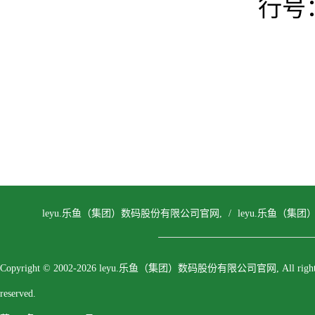
行号：
leyu.乐鱼（集团）数码股份有限公司官网,
/
leyu.乐鱼（集
Copyright © 2002-2026 leyu.乐鱼（集团）数码股份有限公司官网, All right
reserved.