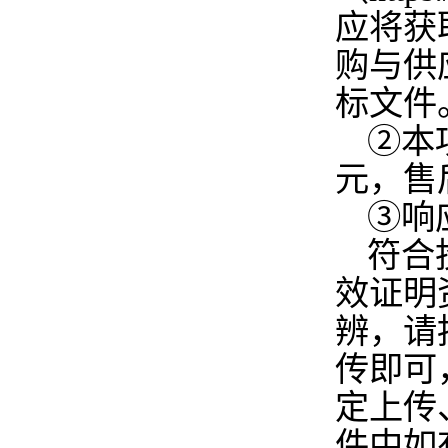
应将获
购与供
标文件
②本
元，售
③响
符合
效证明
辨，请
传即可
定上传
件中如