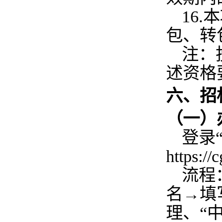
16.
本
包、转
注：
述资格
六、招
（一）
登录
https
流程
名→填
理、“