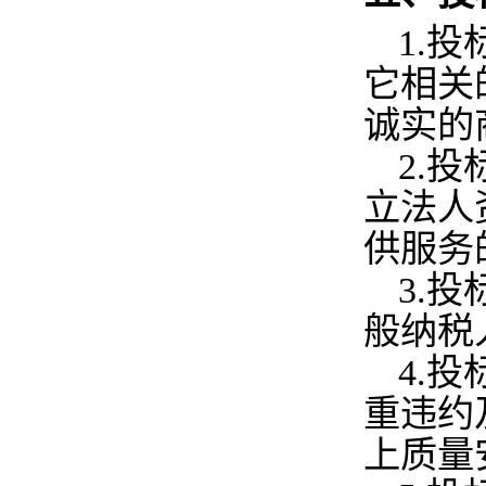
1.
投
它相关
诚实的
2.
投
立法人
供服务
3.
投
般纳税
4.
投
重违约
上质量