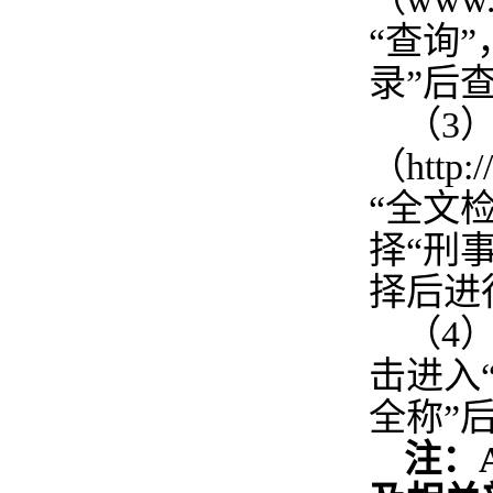
“查询
录”后
（3
（http
“全文
择“刑
择后进
（4）
击进入
全称”
注：