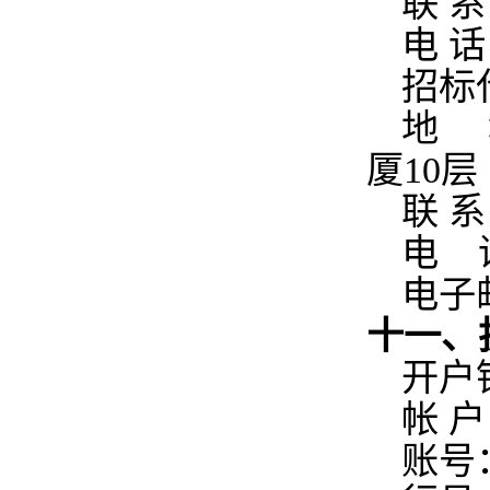
联 
电 话：
招标
地 
厦10层
联 
电 话
电子邮
十一、
开户
帐 
账号：4