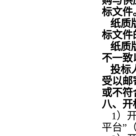
购与供应
标文件
纸质
标文件
纸质
不一致
投标
受以邮
或不符
八、开
1
）
平台”（网