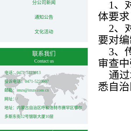
1
、
分公司新闻
体要求
通知公告
2
、
文化活动
要对编
3
、
联系我们
审查中
Contact us
通过
电话：0471-5223613
投诉电话：0471-5223607
悉
自治
邮箱：imzs@imzs.com.cn
网址：/
地址：内蒙古自治区呼和浩特市赛罕区鄂尔
多斯东街12号银联大厦10层