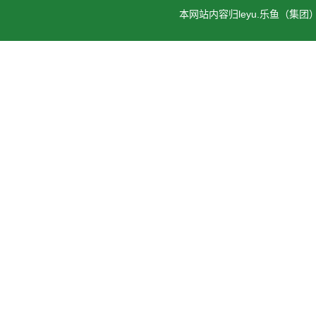
本网站内容归leyu.乐鱼（