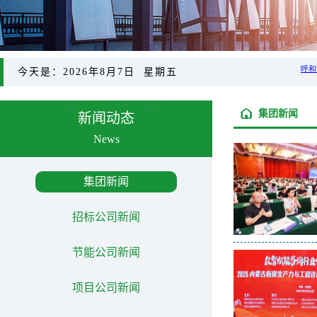
今天是：2026年8月7日 星期五
集团新闻
新闻动态
News
集团新闻
招标公司新闻
节能公司新闻
项目公司新闻