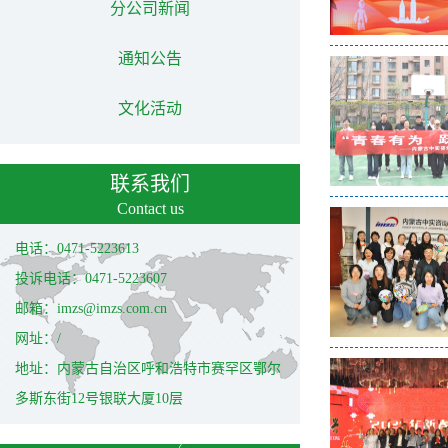
分公司新闻
通知公告
文化活动
联系我们
Contact us
电话：0471-5223613
投诉电话：0471-5223607
邮箱：imzs@imzs.com.cn
网址：/
地址：内蒙古自治区呼和浩特市赛罕区鄂尔
多斯东街12号银联大厦10层