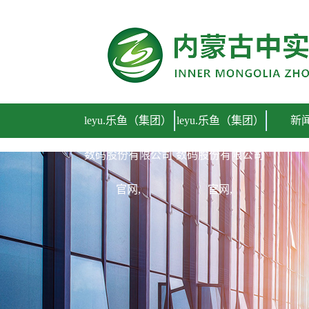
leyu.乐鱼（集团）
leyu.乐鱼（集团）
新
数码股份有限公司
数码股份有限公司
官网,
官网,