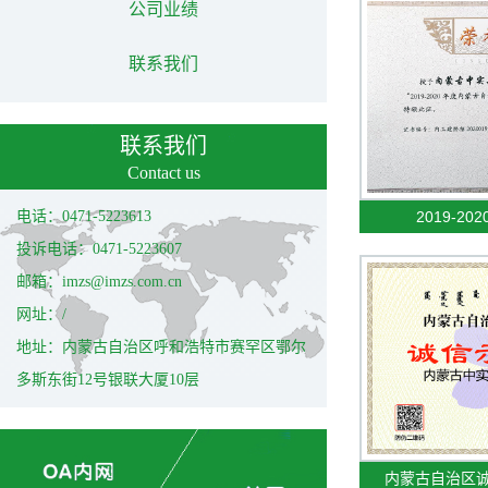
公司业绩
联系我们
联系我们
Contact us
电话：0471-5223613
2019-2
投诉电话：0471-5223607
邮箱：imzs@imzs.com.cn
网址：/
地址：内蒙古自治区呼和浩特市赛罕区鄂尔
多斯东街12号银联大厦10层
内蒙古自治区