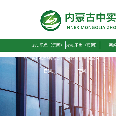
leyu.乐鱼（集团）
leyu.乐鱼（集团）
新
数码股份有限公司
数码股份有限公司
官网,
官网,