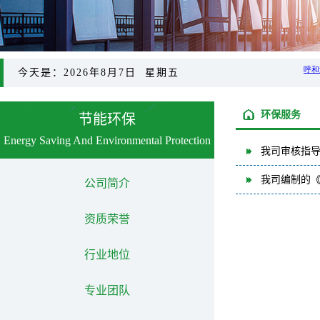
今天是：2026年8月7日 星期五
环保服务
节能环保
Energy Saving And Environmental Protection
我司审核指
我司编制的
公司简介
资质荣誉
行业地位
专业团队