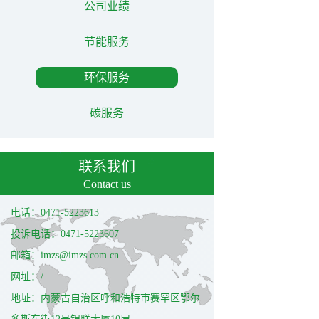
公司业绩
节能服务
环保服务
碳服务
联系我们
Contact us
电话：0471-5223613
投诉电话：0471-5223607
邮箱：imzs@imzs.com.cn
网址：/
地址：内蒙古自治区呼和浩特市赛罕区鄂尔