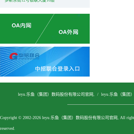
多斯东街12号银联大厦10层
leyu.乐鱼（集团）数码股份有限公司官网,
/
leyu.乐鱼（集
Copyright © 2002-2026 leyu.乐鱼（集团）数码股份有限公司官网, All right
reserved.