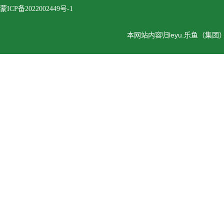
蒙ICP备2022002449号-1
本网站内容归leyu.乐鱼（