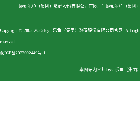
leyu.乐鱼（集团）数码股份有限公司官网,
/
leyu.乐鱼（集
Copyright © 2002-2026 leyu.乐鱼（集团）数码股份有限公司官网, All right
reserved.
蒙ICP备2022002449号-1
本网站内容归leyu.乐鱼（