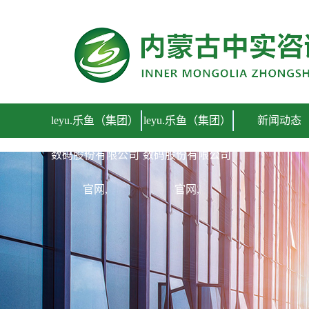
leyu.乐鱼（集团）
leyu.乐鱼（集团）
新闻动态
数码股份有限公司
数码股份有限公司
官网,
官网,