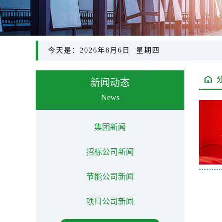
今天是：2026年8月6日 星期四
新闻动态
News
集团新闻
招标公司新闻
节能公司新闻
项目公司新闻