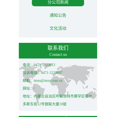
分公司新闻
通知公告
文化活动
联系我们
Contact us
电话：0471-5223613
投诉电话：0471-5223607
邮箱：imzs@imzs.com.cn
网址：/
地址：内蒙古自治区呼和浩特市赛罕区鄂尔
多斯东街12号银联大厦10层