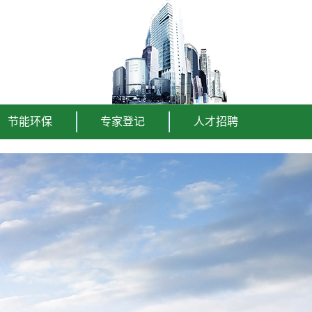
节能环保
专家登记
人才招聘