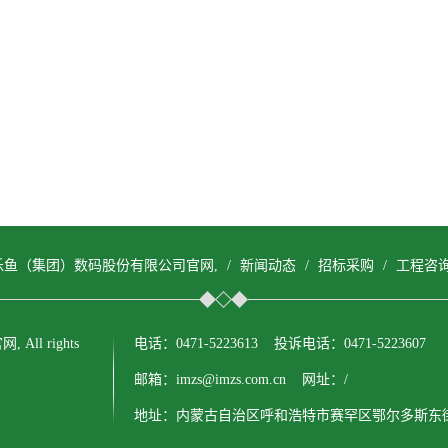
u.乐鱼（集团）数码股份有限公司官网,
/
新闻动态
/
招标采购
/
工程咨
All rights
电话：0471-5223613 投诉电话：0471-5223607
邮箱：imzs@imzs.com.cn 网址：/
地址：内蒙古自治区呼和浩特市赛罕区鄂尔多斯东街