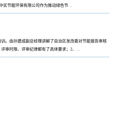
中实节能环保有限公司作为推动绿色节…
业务培训。由孙建成副总经理讲解了自治区发改委对节能报告审核
、评审时限、评审纪律都有了具体要求；2、…