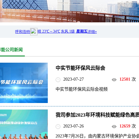
节能公司新闻
中实节能环保风云际会
2023-07-27
12501
次
中实节能环保风云际会视频
我司参加2023年环境科技赋能绿色高
2023-07-26
12659
次
2023年7月26日，由内蒙古环境保护产业协