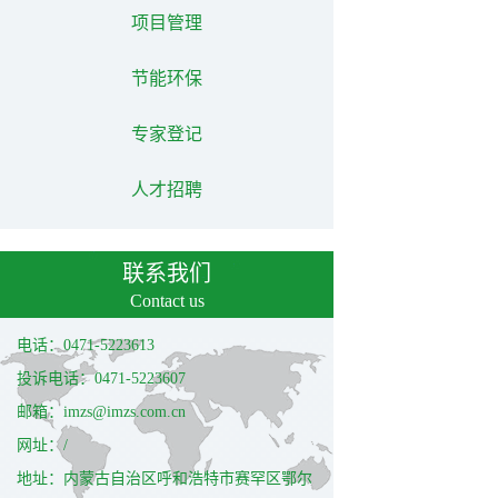
项目管理
节能环保
专家登记
人才招聘
联系我们
Contact us
电话：0471-5223613
投诉电话：0471-5223607
邮箱：imzs@imzs.com.cn
网址：/
地址：内蒙古自治区呼和浩特市赛罕区鄂尔