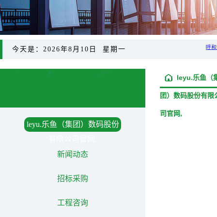
今天是：2026年8月10日 星期一
leyu.乐鱼（
团）数码股份有限
司官网,
leyu.乐鱼（集团）数码股份
有限公司官网,
新闻动态
招标采购
工程咨询